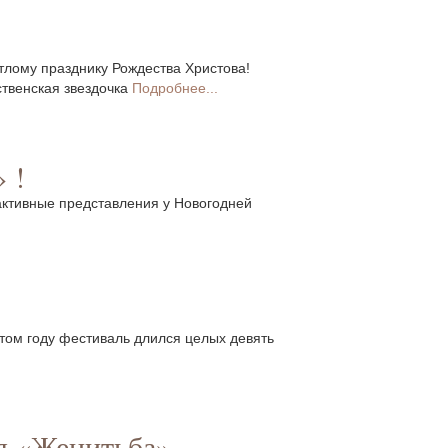
тлому празднику Рождества Христова!
ственская звездочка
Подробнее...
 !
активные представления у Новогодней
том году фестиваль длился целых девять
ля «Женитьба»