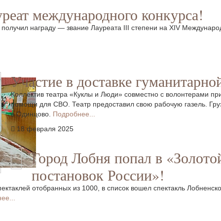
реат международного конкурса!
р получил награду — звание Лауреата III степени на XIV Междуна
Участие в доставке гуманитарн
Коллектив театра «Куклы и Люди» совместно с волонтерами при
помощи для СВО. Театр предоставил свою рабочую газель. Гру
в Одинцово.
Подробнее...
18 февраля 2025
Город Лобня попал в «Золото
постановок России»!
ектаклей отобранных из 1000, в список вошел спектакль Лобненск
ее...