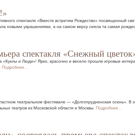
!»
ктивного спектакля «Вместе встретим Рождество» посвященный све
кала новыми украшениями, а на самом верху сияла та самая рожде
мьера спектакля «Снежный цветок»
а «Куклы и Люди»! Ярко, красочно и весело прошли игровые интер
.
Подробнее...
бластном театральном фестивале — «Долгопрудненская осень». В э
льных театров из Московской области и Москвы.
Подробнее...
юди» состоялась премьера спектак