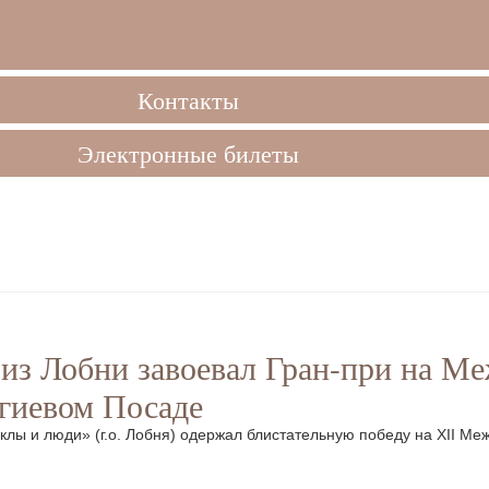
Контакты
Электронные билеты
из Лобни завоевал Гран-при на М
гиевом Посаде
клы и люди» (г.о. Лобня) одержал блистательную победу на XII М