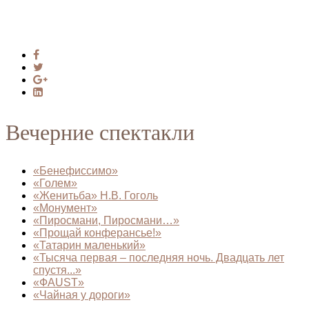
Вечерние спектакли
«Бенефиссимо»
«Голем»
«Женитьба» Н.В. Гоголь
«Монумент»
«Пиросмани, Пиросмани…»
«Прощай конферансье!»
«Татарин маленький»
«Тысяча первая – последняя ночь. Двадцать лет
спустя...»
«ФAUST»
«Чайная у дороги»