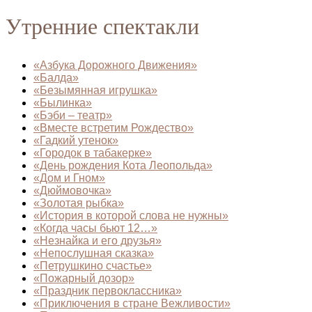
Утренние спектакли
«Азбука Дорожного Движения»
«Балда»
«Безымянная игрушка»
«Былинка»
«Бэби – театр»
«Вместе встретим Рождество»
«Гадкий утенок»
«Городок в табакерке»
«День рождения Кота Леопольда»
«Дом и Гном»
«Дюймовочка»
«Золотая рыбка»
«История в которой слова не нужны»
«Когда часы бьют 12…»
«Незнайка и его друзья»
«Непослушная сказка»
«Петрушкино счастье»
«Пожарный дозор»
«Праздник первоклассника»
«Приключения в стране Вежливости»