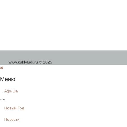
www.kuklyludi.ru © 2025
Меню
Афиша
Новый Год
Новости