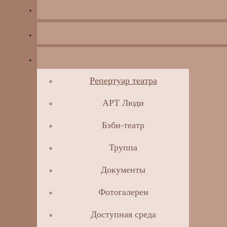
Репертуар театра
АРТ Люди
Бэби-театр
Труппа
Документы
Фотогалереи
Доступная среда