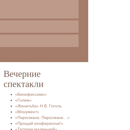
еда
Фотогалереи
Вечерние
спектакли
«Бенефиссимо»
«Голем»
«Женитьба» Н.В. Гоголь
«Монумент»
«Пиросмани, Пиросмани…»
«Прощай конферансье!»
«Татарин маленький»