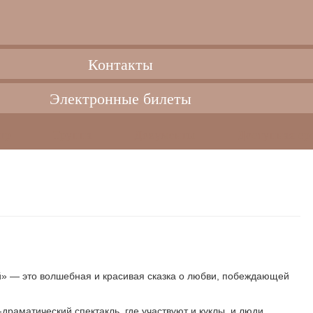
Контакты
Электронные билеты
тр
Труппа
Документы
Доступная ср
й» — это волшебная и красивая сказка о любви, побеждающей
драматический спектакль, где участвуют и куклы, и люди,