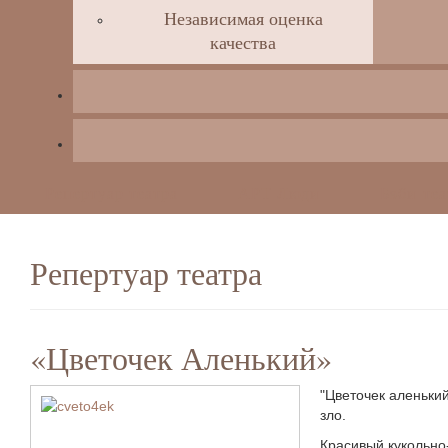
Независимая оценка
качества
Репертуар театра
АРТ Люди
Бэби-теа
Репертуар театра
«Цветочек Аленький»
"Цветочек аленьки
зло.
Красивый кукольно-