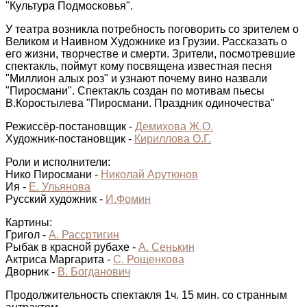
"Культура Подмосковья".
У театра возникла потребность поговорить со зрителем о
Великом и Наивном Художнике из Грузии. Рассказать о
его жизни, творчестве и смерти. Зрители, посмотревшие
спектакль, поймут кому посвящена известная песня
"Миллион алых роз" и узнают почему вино назвали
"Пиросмани". Спектакль создан по мотивам пьесы
В.Коростылева "Пиросмани. Праздник одиночества"
Режиссёр-постановщик -
Демихова Ж.О.
Художник-постановщик -
Кириллова О.Г.
Роли и исполнители:
Нико Пиросмани -
Николай Арутюнов
Ия -
Е. Ульянова
Русский художник -
И.Фомин
Картины:
Григол -
А. Рассртигин
Рыбак в красной рубахе -
А. Сенькин
Актриса Маргарита -
С. Рощенкова
Дворник -
В. Богданович
Продолжительность спектакля 1ч. 15 мин. со странным