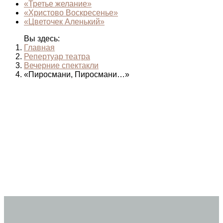
«Третье желание»
«Христово Воскресенье»
«Цветочек Аленький»
Вы здесь:
Главная
Репертуар театра
Вечерние спектакли
«Пиросмани, Пиросмани…»