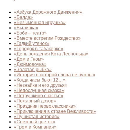
«Азбука Дорожного Движения»
«Балда»
«Безымянная игрушка»
«Былинка»
«Бэби – театр»
«Вместе встретим Рождество»
«Гадкий утенок»
«Городок в табакерке»
«День рождения Кота Леопольда»
«Дом и Гном»
«Дюймовочка»
«Золотая рыбка»
«История в которой слова не нужны»
«Когда часы бьют 12…»
«Незнайка и его друзья»
«Непослушная сказка»
«Петрушкино счастье»
«Пожарный дозор»
«Праздник первоклассника»
«Приключения в стране Вежливости»
«Пушистая история»
«Снежный цветок»
«Трем и Компания»