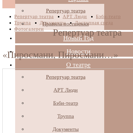
Репертуар театра
Репертуар театра
АРТ Люди
Бэби-театр
Труппа
Документы
Доступная среда
Правила посещения
Фотогалереи
Репертуар театра
Новый Год
Новости
«Пиросмани, Пиросмани…»
О театре
Репертуар театра
АРТ Люди
Бэби-театр
Труппа
Документы