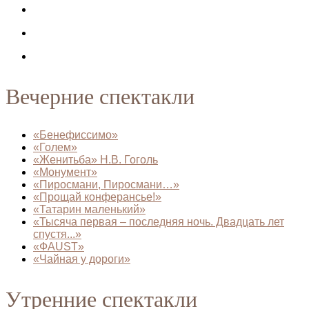
Вечерние спектакли
«Бенефиссимо»
«Голем»
«Женитьба» Н.В. Гоголь
«Монумент»
«Пиросмани, Пиросмани…»
«Прощай конферансье!»
«Татарин маленький»
«Тысяча первая – последняя ночь. Двадцать лет
спустя...»
«ФAUST»
«Чайная у дороги»
Утренние спектакли