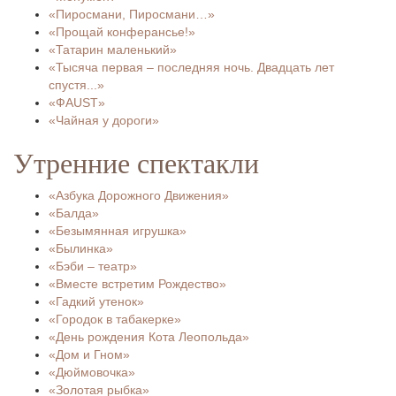
«Пиросмани, Пиросмани…»
«Прощай конферансье!»
«Татарин маленький»
«Тысяча первая – последняя ночь. Двадцать лет
спустя...»
«ФAUST»
«Чайная у дороги»
Утренние спектакли
«Азбука Дорожного Движения»
«Балда»
«Безымянная игрушка»
«Былинка»
«Бэби – театр»
«Вместе встретим Рождество»
«Гадкий утенок»
«Городок в табакерке»
«День рождения Кота Леопольда»
«Дом и Гном»
«Дюймовочка»
«Золотая рыбка»