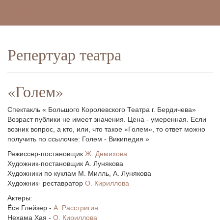
Доступная среда
Фотогалереи
Репертуар театра
«Голем»
Спектакль « Большого Королевского Театра г. Бердичева»
Возраст публики не имеет значения. Цена - умеренная. Если
возник вопрос, а кто, или, что такое «Голем», то ответ можно
получить по ссылочке: Голем - Википедия »
Режиссер-постановщик
Ж. Демихова
Художник-постановщик А. Лунякова
Художники по куклам М. Милль, А. Лунякова
Художник- реставратор
О. Кириллова
Актеры:
Ёся Глейзер -
А. Расстригин
Нехама Хая -
О. Кириллова