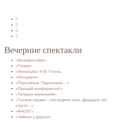
Вечерние спектакли
«Бенефиссимо»
«Голем»
«Женитьба» Н.В. Гоголь
«Монумент»
«Пиросмани, Пиросмани…»
«Прощай конферансье!»
«Татарин маленький»
«Тысяча первая – последняя ночь. Двадцать лет
спустя...»
«ФAUST»
«Чайная у дороги»