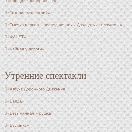
«Прощай конферансье!»
«Татарин маленький»
«Тысяча первая – последняя ночь. Двадцать лет спустя...»
«ФAUST»
«Чайная у дороги»
Утренние спектакли
«Азбука Дорожного Движения»
«Балда»
«Безымянная игрушка»
«Былинка»