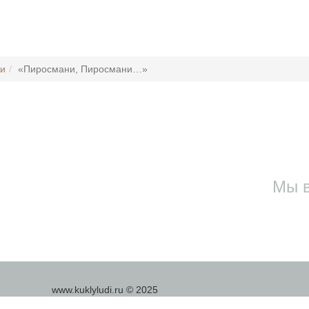
ли
«Пиросмани, Пиросмани…»
Мы в
www.kuklyludi.ru © 2025