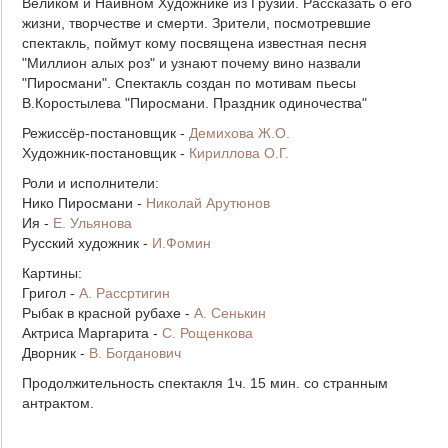
Великом и Наивном Художнике из Грузии. Рассказать о его
жизни, творчестве и смерти. Зрители, посмотревшие
спектакль, поймут кому посвящена известная песня
"Миллион алых роз" и узнают почему вино назвали
"Пиросмани". Спектакль создан по мотивам пьесы
В.Коростылева "Пиросмани. Праздник одиночества"
Режиссёр-постановщик -
Демихова Ж.О.
Художник-постановщик -
Кириллова О.Г.
Роли и исполнители:
Нико Пиросмани -
Николай Арутюнов
Ия -
Е. Ульянова
Русский художник -
И.Фомин
Картины:
Григол -
А. Рассртигин
Рыбак в красной рубахе -
А. Сенькин
Актриса Маргарита -
С. Рощенкова
Дворник -
В. Богданович
Продолжительность спектакля 1ч. 15 мин. со странным
антрактом.