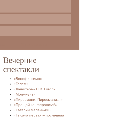
еда
Фотогалереи
Вечерние
спектакли
«Бенефиссимо»
«Голем»
«Женитьба» Н.В. Гоголь
«Монумент»
«Пиросмани, Пиросмани…»
«Прощай конферансье!»
«Татарин маленький»
«Тысяча первая – последняя