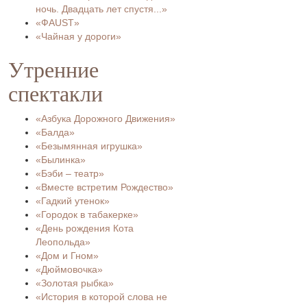
ночь. Двадцать лет спустя...»
«ФAUST»
«Чайная у дороги»
Утренние
спектакли
«Азбука Дорожного Движения»
«Балда»
«Безымянная игрушка»
«Былинка»
«Бэби – театр»
«Вместе встретим Рождество»
«Гадкий утенок»
«Городок в табакерке»
«День рождения Кота
Леопольда»
«Дом и Гном»
«Дюймовочка»
«Золотая рыбка»
«История в которой слова не