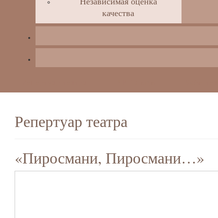
Независимая оценка
качества
Репертуар театра
АРТ Люди
Бэби-теа
Репертуар театра
«Пиросмани, Пиросмани…»