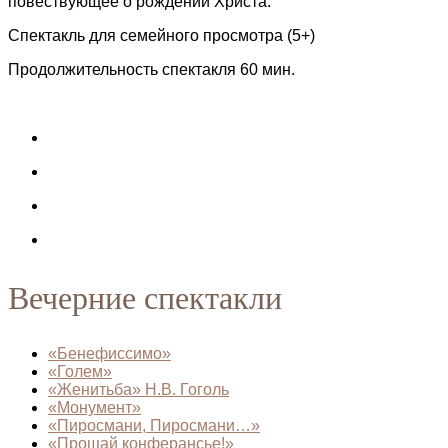
повествующее о рождении Христа.
Спектакль для семейного просмотра (5+)
Продолжительность спектакля 60 мин.
Вечерние спектакли
«Бенефиссимо»
«Голем»
«Женитьба» Н.В. Гоголь
«Монумент»
«Пиросмани, Пиросмани…»
«Прощай конферансье!»