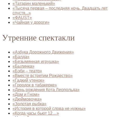
«Татарин маленький»
«Тысяча первая – последняя ночь. Двадцать лет
спустя...»
«ФAUST»
«Чайная у дороги»
Утренние спектакли
«Азбука Дорожного Движения»
«Балда»
«Безымянная игрушка»
«Былинка»
«Бэби – театр»
«Вместе встретим Рождество»
«Гадкий утенок»
«Городок в табакерке»
«День рождения Кота Леопольда»
«Дом и Гном»
«Дюймовочка»
«Золотая рыбка»
«История в которой слова не нужны»
«Когда часы бьют 12…»