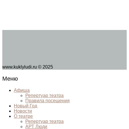
www.kuklyludi.ru © 2025
Меню
Афиша
Репертуар театра
Правила посещения
Новый Год
Новости
О театре
Репертуар театра
АРТ Люди