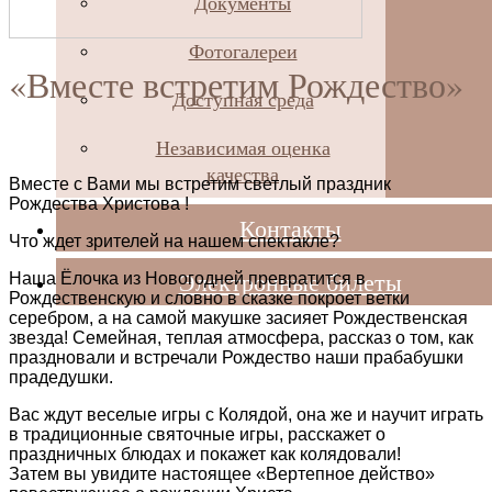
Документы
Фотогалереи
«Вместе встретим Рождество»
Доступная среда
Независимая оценка
качества
Вместе с Вами мы встретим светлый праздник
Рождества Христова !
Контакты
Что ждет зрителей на нашем спектакле?
Электронные билеты
Наша Ёлочка из Новогодней превратится в
Рождественскую и словно в сказке покроет ветки
серебром, а на самой макушке засияет Рождественская
звезда! Семейная, теплая атмосфера, рассказ о том, как
праздновали и встречали Рождество наши прабабушки
прадедушки.
Вас ждут веселые игры с Колядой, она же и научит играть
в традиционные святочные игры, расскажет о
праздничных блюдах и покажет как колядовали!
Затем вы увидите настоящее «Вертепное действо»