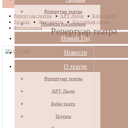
Репертуар театра
Репертуар театра
АРТ Люди
Бэби-театр
Труппа
Документы
Доступная среда
Правила посещения
Фотогалереи
Репертуар театра
Новый Год
Новости
О театре
Репертуар театра
АРТ Люди
Бэби-театр
Труппа