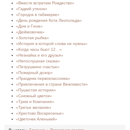
«Вместе встретим Рождество»
«Гадкий утенок»
«Городок в табакерке»
«День рождения Кота Леопольда»
«Дом и Гном»
«Дюймовочка»
«Золотая рыбка»
«История в которой слова не нужны»
«Когда часы бьют 12…»
«Незнайка и его друзья»
«Непослушная сказка»
«Петрушкино счастье»
«Пожарный дозор»
«Праздник первоклассника»
«Приключения в стране Вежливости»
«Пушистая история»
«Снежный цветок»
«Трем и Компания»
«Третье желание»
«Христово Воскресенье»
«Цветочек Аленький»
Вы здесь:
Главная
Репертуар театра