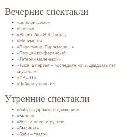
Вечерние спектакли
«Бенефиссимо»
«Голем»
«Женитьба» Н.В. Гоголь
«Монумент»
«Пиросмани, Пиросмани…»
«Прощай конферансье!»
«Татарин маленький»
«Тысяча первая – последняя ночь. Двадцать лет
спустя...»
«ФAUST»
«Чайная у дороги»
Утренние спектакли
«Азбука Дорожного Движения»
«Балда»
«Безымянная игрушка»
«Былинка»
«Бэби – театр»