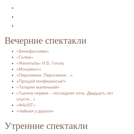
Вечерние спектакли
«Бенефиссимо»
«Голем»
«Женитьба» Н.В. Гоголь
«Монумент»
«Пиросмани, Пиросмани…»
«Прощай конферансье!»
«Татарин маленький»
«Тысяча первая – последняя ночь. Двадцать лет
спустя...»
«ФAUST»
«Чайная у дороги»
Утренние спектакли