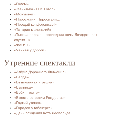
«Голем»
«Женитьба» Н.В. Гоголь
«Монумент»
«Пиросмани, Пиросмани…»
«Прощай конферансье!»
«Татарин маленький»
«Тысяча первая – последняя ночь. Двадцать лет
спустя...»
«ФAUST»
«Чайная у дороги»
Утренние спектакли
«Азбука Дорожного Движения»
«Балда»
«Безымянная игрушка»
«Былинка»
«Бэби – театр»
«Вместе встретим Рождество»
«Гадкий утенок»
«Городок в табакерке»
«День рождения Кота Леопольда»