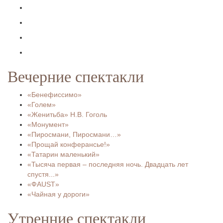
Вечерние спектакли
«Бенефиссимо»
«Голем»
«Женитьба» Н.В. Гоголь
«Монумент»
«Пиросмани, Пиросмани…»
«Прощай конферансье!»
«Татарин маленький»
«Тысяча первая – последняя ночь. Двадцать лет
спустя...»
«ФAUST»
«Чайная у дороги»
Утренние спектакли