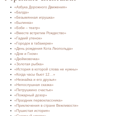
«Азбука Дорожного Движения»
«Балда»
«Безымянная игрушка»
«Былинка»
«Бэби – театр»
«Вместе встретим Рождество»
«Гадкий утенок»
«Городок в табакерке»
«День рождения Кота Леопольда»
«Дом и Гном»
«Дюймовочка»
«Золотая рыбка»
«История в которой слова не нужны»
«Когда часы бьют 12…»
«Незнайка и его друзья»
«Непослушная сказка»
«Петрушкино счастье»
«Пожарный дозор»
«Праздник первоклассника»
«Приключения в стране Вежливости»
«Пушистая история»
«Снежный цветок»