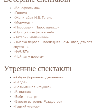
«Бенефиссимо»
«Голем»
«Женитьба» Н.В. Гоголь
«Монумент»
«Пиросмани, Пиросмани…»
«Прощай конферансье!»
«Татарин маленький»
«Тысяча первая – последняя ночь. Двадцать лет
спустя...»
«ФAUST»
«Чайная у дороги»
Утренние спектакли
«Азбука Дорожного Движения»
«Балда»
«Безымянная игрушка»
«Былинка»
«Бэби – театр»
«Вместе встретим Рождество»
«Гадкий утенок»