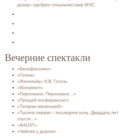
дозор» одобрен специалистами МЧС
Вечерние спектакли
«Бенефиссимо»
«Голем»
«Женитьба» Н.В. Гоголь
«Монумент»
«Пиросмани, Пиросмани…»
«Прощай конферансье!»
«Татарин маленький»
«Тысяча первая – последняя ночь. Двадцать лет
спустя...»
«ФAUST»
«Чайная у дороги»