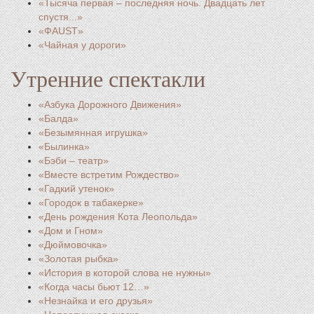
«Тысяча первая – последняя ночь. Двадцать лет
спустя...»
«ФAUST»
«Чайная у дороги»
Утренние спектакли
«Азбука Дорожного Движения»
«Балда»
«Безымянная игрушка»
«Былинка»
«Бэби – театр»
«Вместе встретим Рождество»
«Гадкий утенок»
«Городок в табакерке»
«День рождения Кота Леопольда»
«Дом и Гном»
«Дюймовочка»
«Золотая рыбка»
«История в которой слова не нужны»
«Когда часы бьют 12…»
«Незнайка и его друзья»