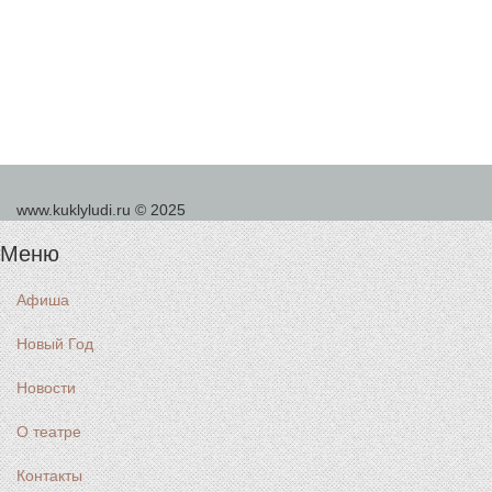
www.kuklyludi.ru © 2025
Меню
Афиша
Новый Год
Новости
О театре
Контакты